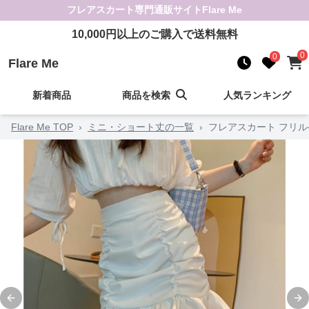
フレアスカート
専門通販サイト
Flare Me
10,000
円以上のご購入で送料無料
0
0
Flare Me
新着商品
商品を検索
人気ランキング
Flare Me TOP
›
ミニ・ショート丈の一覧
›
フレアスカート フリ
Previous slide
Ne