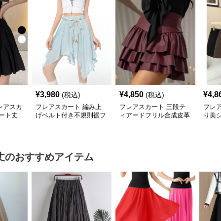
¥
3,980
¥
4,850
¥
4,8
(税込)
(税込)
レアスカ
フレアスカート 編み上
フレアスカート 三段テ
フレ
ート丈
げベルト付き不規則裾フ
ィアードフリル合成皮革
り美
レアスカート
フレアスカート
カー
丈
のおすすめアイテム