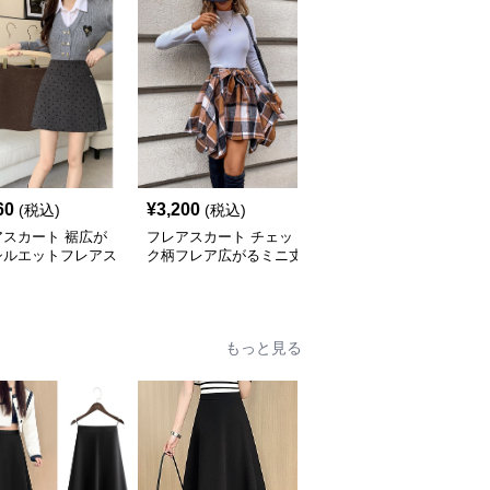
60
¥
3,200
¥
3,600
(税込)
(税込)
(税込)
アスカート 裾広が
フレアスカート チェッ
フレアスカート サイド
シルエットフレアス
ク柄フレア広がるミニ丈
バックルデザイン合成皮
ト
リボン付きスカート
革フレアスカート
もっと見る