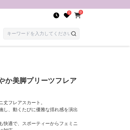
0
0
爽やか美脚プリーツフレア
ニ丈フレアスカート。
施し、動くたびに優雅な揺れ感を演出
も快適で、スポーティーからフェミニ