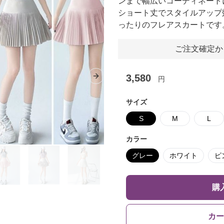
ンまで幅広いコーディネート
ショート丈でスタイルアップ
ったりのフレアスカートです
ご注文確定か
3,580
円
Next slide
サイズ
S
M
L
カラー
グレー
ホワイト
ピ
購
カー