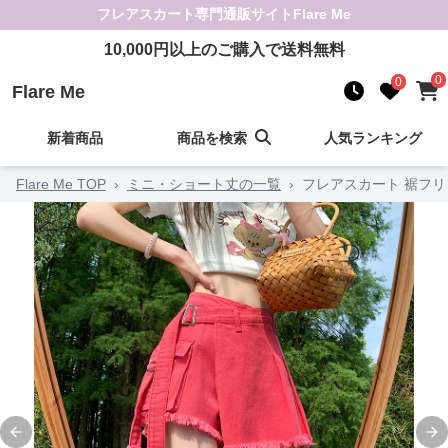
フレアスカート
専門通販サイト
Flare Me
10,000
円以上のご購入で送料無料
0
0
Flare Me
新着商品
商品を検索
人気ランキング
Flare Me TOP
›
ミニ・ショート丈の一覧
›
フレアスカート 裾フ
Previous slide
Ne