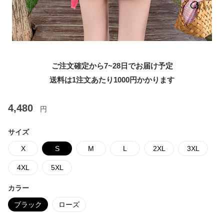
ご注文確定から7~28日でお届け予定
送料は1注文あたり
1000
円かかります
4,480
円
サイズ
X
S
M
L
2XL
3XL
4XL
5XL
カラー
ブラック
ローズ