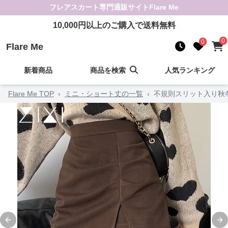
フレアスカート
専門通販サイト
Flare Me
10,000
円以上のご購入で送料無料
0
0
Flare Me
新着商品
商品を検索
人気ランキング
Flare Me TOP
›
ミニ・ショート丈の一覧
›
不規則スリット入り秋
Previous slide
Ne