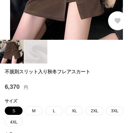
不規則スリット入り秋冬フレアスカート
6,370
円
サイズ
S
M
L
XL
2XL
3XL
4XL