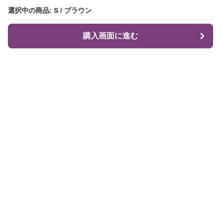
選択中の商品: S / ブラウン
選択中の商品: S / ブラウン
購入画面に進む
購入画面に進む
Flare Me
について
会社概要
利用規約