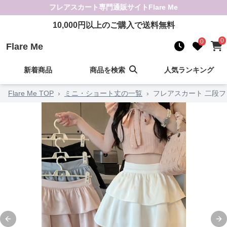
フレアスカート
専門通販サイト
Flare Me
10,000
円以上のご購入で送料無料
0
0
Flare Me
新着商品
商品を検索
人気ランキング
Flare Me TOP
›
ミニ・ショート丈の一覧
›
フレアスカート 二段
Previous slide
Ne