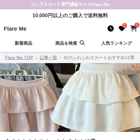
フレアスカート
専門通販サイト
Flare Me
10,000
円以上のご購入で送料無料
0
0
Flare Me
新着商品
商品を検索
人気ランキング
Flare Me TOP
›
記事一覧
›
白のふわふわスカートおすすめ12選