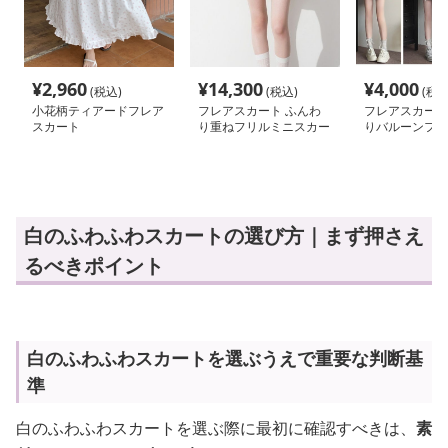
¥
2,960
¥
14,300
¥
4,000
(税込)
(税込)
(税込
小花柄ティアードフレア
フレアスカート ふんわ
フレアスカート
スカート
り重ねフリルミニスカー
りバルーンフレ
ト
カート
白のふわふわスカートの選び方｜まず押さえ
るべきポイント
白のふわふわスカートを選ぶうえで重要な判断基
準
白のふわふわスカートを選ぶ際に最初に確認すべきは、
素