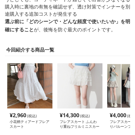
購入時に裏地の有無を確認せず、透け対策でインナーを別
途購入する追加コストが発生する
選ぶ前に「どのシーンで・どんな頻度で使いたいか」を明
確にすること
が、後悔を防ぐ最大のポイントです。
今回紹介する商品一覧
¥
2,960
¥
14,300
¥
4,000
(税込)
(税込)
(税込
小花柄ティアードフレア
フレアスカート ふんわ
フレアスカート
スカート
り重ねフリルミニスカー
りバルーンフレ
ト
カート