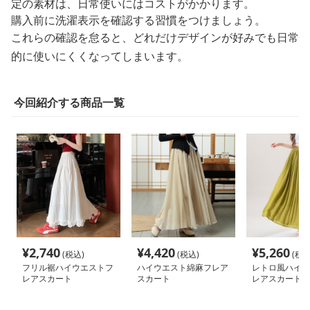
定の素材は、日常使いにはコストがかかります。
購入前に洗濯表示を確認する習慣をつけましょう。
これらの確認を怠ると、どれだけデザインが好みでも日常
的に使いにくくなってしまいます。
今回紹介する商品一覧
¥
2,740
¥
4,420
¥
5,260
(税込)
(税込)
(税込
フリル裾ハイウエストフ
ハイウエスト綿麻フレア
レトロ風ハイウ
レアスカート
スカート
レアスカート