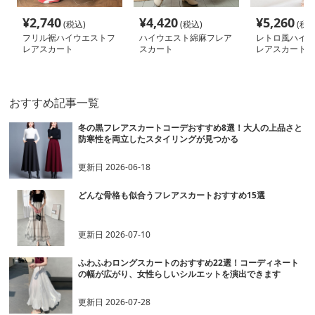
¥
2,740
¥
4,420
¥
5,260
(税込)
(税込)
(税込
フリル裾ハイウエストフ
ハイウエスト綿麻フレア
レトロ風ハイウ
レアスカート
スカート
レアスカート
おすすめ記事一覧
冬の黒フレアスカートコーデおすすめ8選！大人の上品さと
防寒性を両立したスタイリングが見つかる
更新日
2026-06-18
どんな骨格も似合うフレアスカートおすすめ15選
更新日
2026-07-10
ふわふわロングスカートのおすすめ22選！コーディネート
の幅が広がり、女性らしいシルエットを演出できます
更新日
2026-07-28