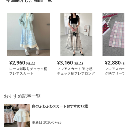
今回紹介した商品一覧
¥
2,960
¥
3,160
¥
2,880
(税込)
(税込)
(税込
レース縁取りチェック柄
フレアスカート 透け感
フレアスカート
フレアスカート
チェック柄フレアロング
ク柄プリーツス
スカート
学院風
おすすめ記事一覧
白のふわふわスカートおすすめ12選
更新日
2026-07-28