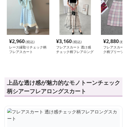
¥
2,960
¥
3,160
¥
2,880
(税込)
(税込)
(税込
レース縁取りチェック柄
フレアスカート 透け感
フレアスカート
フレアスカート
チェック柄フレアロング
ク柄プリーツス
スカート
学院風
上品な透け感が魅力的なモノトーンチェック
柄シアーフレアロングスカート