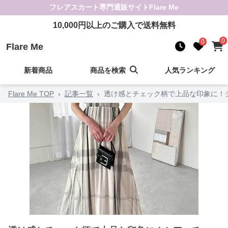
フレアスカート
専門通販サイト
Flare Me
10,000
円以上のご購入で送料無料
0
0
Flare Me
新着商品
商品を検索
人気ランキング
Flare Me TOP
›
記事一覧
›
透け感とチェック柄で上品な印象に！