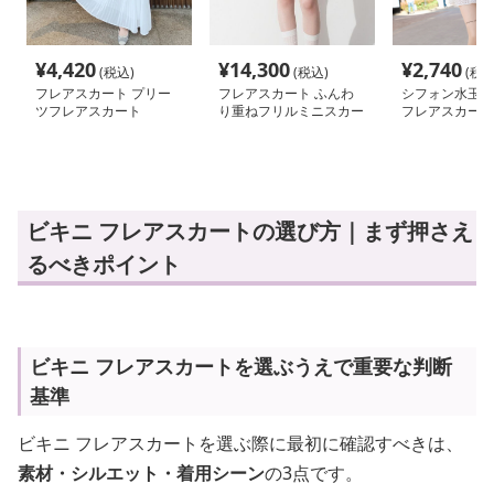
¥
4,420
¥
14,300
¥
2,740
(税込)
(税込)
(税込
フレアスカート プリー
フレアスカート ふんわ
シフォン水玉テ
ツフレアスカート
り重ねフリルミニスカー
フレアスカート
ト
ビキニ フレアスカートの選び方｜まず押さえ
るべきポイント
ビキニ フレアスカートを選ぶうえで重要な判断
基準
ビキニ フレアスカートを選ぶ際に最初に確認すべきは、
素材・シルエット・着用シーン
の3点です。