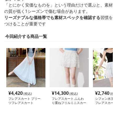
「とにかく安価なものを」という理由だけで選ぶと、素材
の質が低く1シーズンで傷む場合があります。
リーズナブルな価格帯でも素材スペックを確認する
習慣を
つけることが重要です
今回紹介する商品一覧
¥
4,420
¥
14,300
¥
2,740
(税込)
(税込)
(税込
フレアスカート プリー
フレアスカート ふんわ
シフォン水玉テ
ツフレアスカート
り重ねフリルミニスカー
フレアスカート
ト