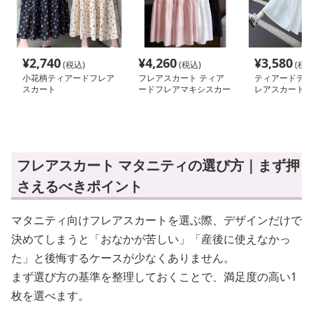
¥
2,740
¥
4,260
¥
3,580
(税込)
(税込)
(税込
小花柄ティアードフレア
フレアスカート ティア
ティアードデザ
スカート
ードフレアマキシスカー
レアスカート
ト
フレアスカート マタニティの選び方｜まず押
さえるべきポイント
マタニティ向けフレアスカートを選ぶ際、デザインだけで
決めてしまうと「おなかが苦しい」「産後に使えなかっ
た」と後悔するケースが少なくありません。
まず選び方の基準を整理しておくことで、満足度の高い1
枚を選べます。