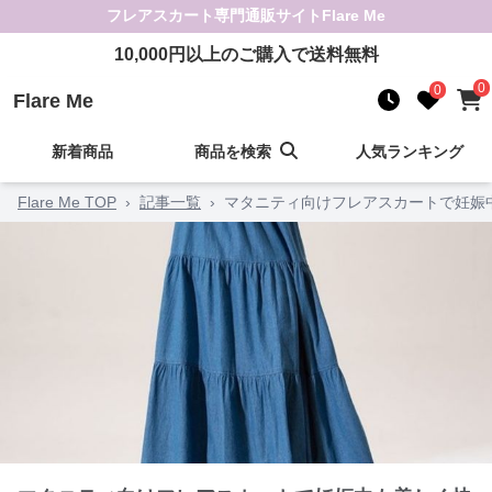
フレアスカート
専門通販サイト
Flare Me
10,000
円以上のご購入で送料無料
0
0
Flare Me
新着商品
商品を検索
人気ランキング
Flare Me TOP
›
記事一覧
›
マタニティ向けフレアスカートで妊娠