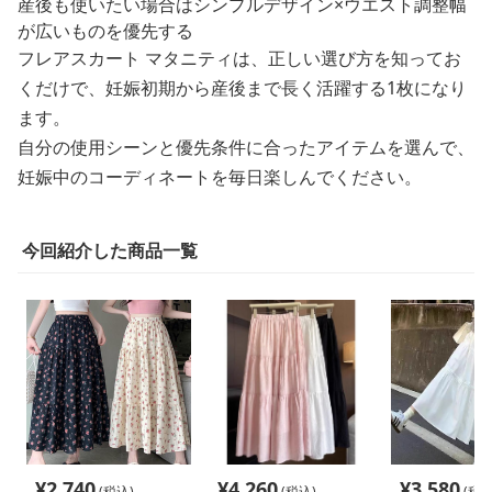
産後も使いたい場合はシンプルデザイン×ウエスト調整幅
が広いものを優先する
フレアスカート マタニティは、正しい選び方を知ってお
くだけで、妊娠初期から産後まで長く活躍する1枚になり
ます。
自分の使用シーンと優先条件に合ったアイテムを選んで、
妊娠中のコーディネートを毎日楽しんでください。
今回紹介した商品一覧
¥
2,740
¥
4,260
¥
3,580
(税込)
(税込)
(税込