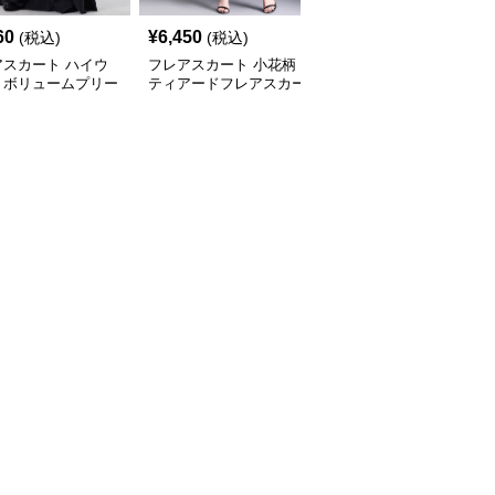
60
¥
6,450
¥
5,220
(税込)
(税込)
(税込)
アスカート ハイウ
フレアスカート 小花柄
フレアスカート ウエス
トボリュームプリー
ティアードフレアスカー
トリボン付き上品フレア
レアスカート
ト マキシ丈
ロングスカート