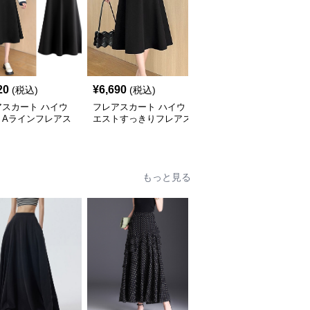
20
¥
6,690
¥
3,600
(税込)
(税込)
(税込)
アスカート ハイウ
フレアスカート ハイウ
フレアスカート 上品な
トAラインフレアス
エストすっきりフレアス
タックフレアスカート膝
 ミドル丈
カート ミモレ丈
下丈
もっと見る