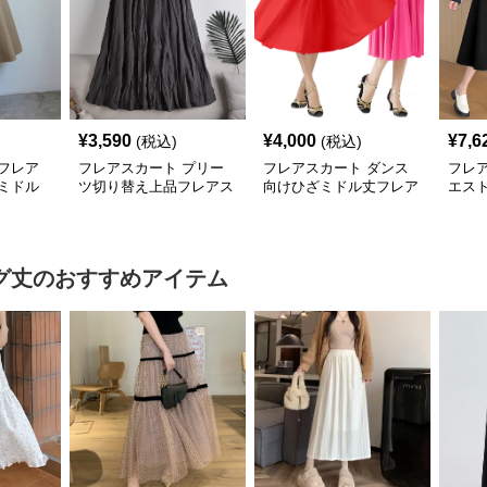
¥
3,590
¥
4,000
¥
7,6
(税込)
(税込)
フレア
フレアスカート プリー
フレアスカート ダンス
フレ
ミドル
ツ切り替え上品フレアス
向けひざミドル丈フレア
エス
カート
スカート
カート
グ丈
のおすすめアイテム