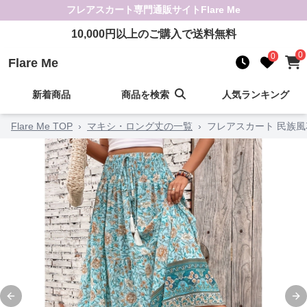
フレアスカート
専門通販サイト
Flare Me
10,000
円以上のご購入で送料無料
0
0
Flare Me
新着商品
商品を検索
人気ランキング
Flare Me TOP
›
マキシ・ロング丈の一覧
›
フレアスカート 民族
Previous slide
Ne