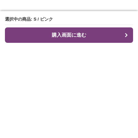
選択中の商品: S / ピンク
選択中の商品: S / ピンク
購入画面に進む
購入画面に進む
Flare Me
について
会社概要