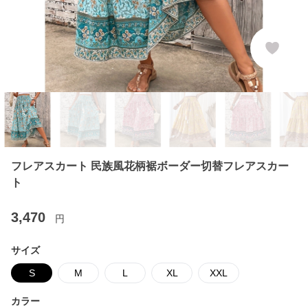
フレアスカート 民族風花柄裾ボーダー切替フレアスカー
ト
3,470
円
サイズ
S
M
L
XL
XXL
カラー