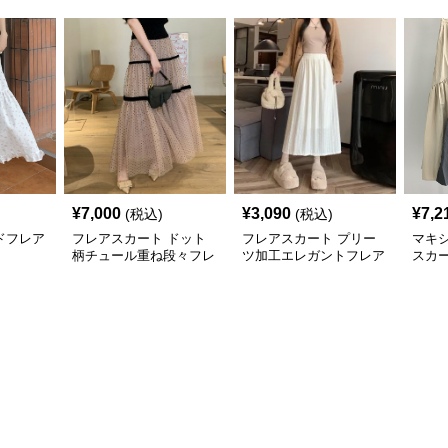
¥
7,000
¥
3,090
¥
7,2
(税込)
(税込)
ドフレア
フレアスカート ドット
フレアスカート プリー
マキ
柄チュール重ね段々フレ
ツ加工エレガントフレア
スカー
アロングスカート
スカート
ェス