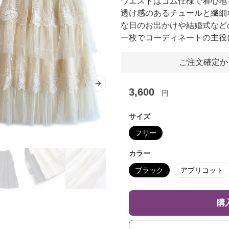
ウエストはゴム仕様で着心地
透け感のあるチュールと繊細
な日のお出かけや結婚式など
一枚でコーディネートの主役
ご注文確定か
Next slide
3,600
円
サイズ
フリー
カラー
ブラック
アプリコット
購