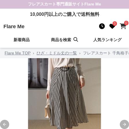
フレアスカート
専門通販サイト
Flare Me
10,000
円以上のご購入で送料無料
0
0
Flare Me
新着商品
商品を検索
人気ランキング
Flare Me TOP
›
ひざ・ミドル丈の一覧
›
フレアスカート 千鳥格
Previous slide
Ne