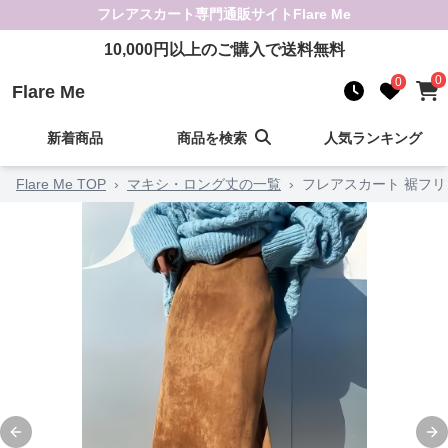
フレアスカート
専門通販サイト
Flare Me
10,000
円以上のご購入で送料無料
0
0
Flare Me
新着商品
商品を検索
人気ランキング
Flare Me TOP
›
マキシ・ロング丈の一覧
›
フレアスカート 裾フ
Previous slide
Ne