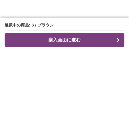
選択中の商品: S / ブラウン
選択中の商品: S / ブラウン
購入画面に進む
購入画面に進む
Flare Me
について