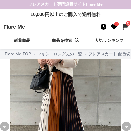
フレアスカート
専門通販サイト
Flare Me
10,000
円以上のご購入で送料無料
0
0
Flare Me
新着商品
商品を検索
人気ランキング
Flare Me TOP
›
マキシ・ロング丈の一覧
›
フレアスカート 配色
Previous slide
Ne