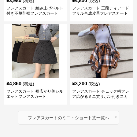
¥
3,980
¥
4,850
(税込)
(税込)
フレアスカート 編み上げベルト
フレアスカート 三段ティアード
付き不規則裾フレアスカート
フリル合成皮革フレアスカート
¥
4,860
¥
3,200
(税込)
(税込)
フレアスカート 裾広がり美シル
フレアスカート チェック柄フレ
エットフレアスカート
ア広がるミニ丈リボン付きスカ
ート
›
フレアスカート
の
ミニ・ショート丈
一覧へ