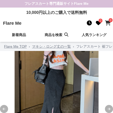
フレアスカート
専門通販サイト
Flare Me
10,000
円以上のご購入で送料無料
0
0
Flare Me
新着商品
商品を検索
人気ランキング
Flare Me TOP
›
マキシ・ロング丈の一覧
›
フレアスカート 裾フ
Previous slide
Ne