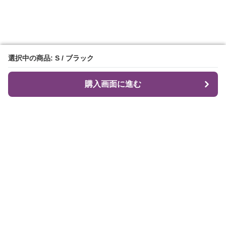
選択中の商品: S / ブラック
選択中の商品: S / ブラック
購入画面に進む
購入画面に進む
Flare Me
について