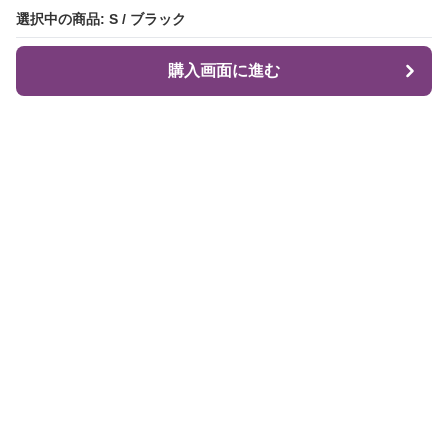
選択中の商品: S / ブラック
選択中の商品: S / ブラック
購入画面に進む
購入画面に進む
Flare Me
について
会社概要
利用規約