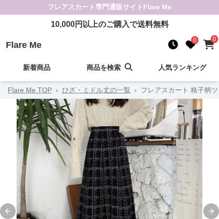
フレアスカート
専門通販サイト
Flare Me
10,000
円以上のご購入で送料無料
0
0
Flare Me
新着商品
商品を検索
人気ランキング
Flare Me TOP
›
ひざ・ミドル丈の一覧
›
フレアスカート 格子柄
Previous slide
Ne