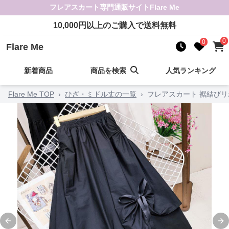
フレアスカート
専門通販サイト
Flare Me
10,000
円以上のご購入で送料無料
0
0
Flare Me
新着商品
商品を検索
人気ランキング
Flare Me TOP
›
ひざ・ミドル丈の一覧
›
フレアスカート 裾結び
Previous slide
Ne