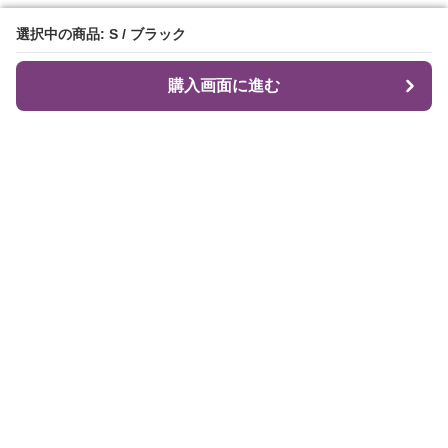
選択中の商品: S / ブラック
選択中の商品: S / ブラック
購入画面に進む
購入画面に進む
Flare Me
について
会社概要
利用規約