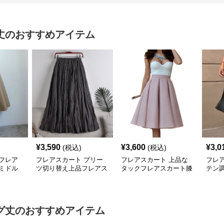
丈
のおすすめアイテム
¥
3,590
¥
3,600
¥
3,0
(税込)
(税込)
フレア
フレアスカート プリー
フレアスカート 上品な
フレ
ミドル
ツ切り替え上品フレアス
タックフレアスカート膝
テン
カート
下丈
アス
グ丈
のおすすめアイテム