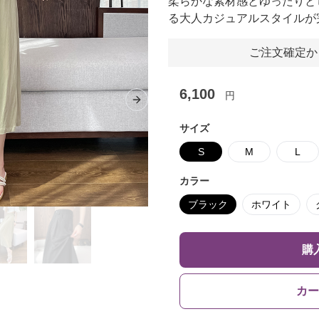
柔らかな素材感とゆったりと
る大人カジュアルスタイルが
ご注文確定か
6,100
円
Next slide
サイズ
S
M
L
カラー
ブラック
ホワイト
購
カー