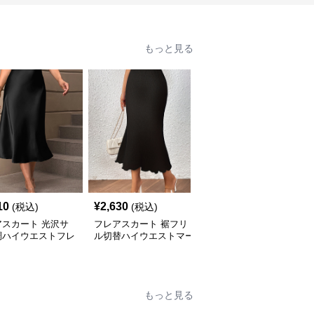
もっと見る
10
¥
2,630
¥
3,980
(税込)
(税込)
(税込)
アスカート 光沢サ
フレアスカート 裾フリ
フレアスカート 花柄刺
調ハイウエストフレ
ル切替ハイウエストマー
繍チュール重ねフレアス
カート
メイドニットスカート
カート
もっと見る