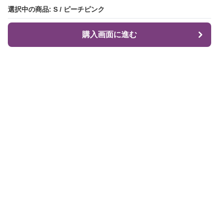
選択中の商品: S / ピーチピンク
選択中の商品: S / ピーチピンク
購入画面に進む
購入画面に進む
Flare Me
について
会社概要
利用規約