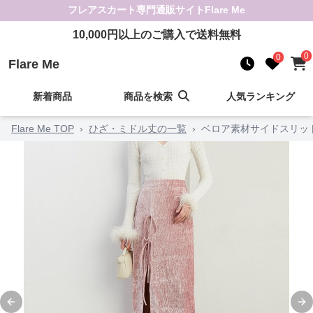
フレアスカート
専門通販サイト
Flare Me
10,000
円以上のご購入で送料無料
0
0
Flare Me
新着商品
商品を検索
人気ランキング
Flare Me TOP
›
ひざ・ミドル丈の一覧
›
ベロア素材サイドスリッ
Previous slide
Ne