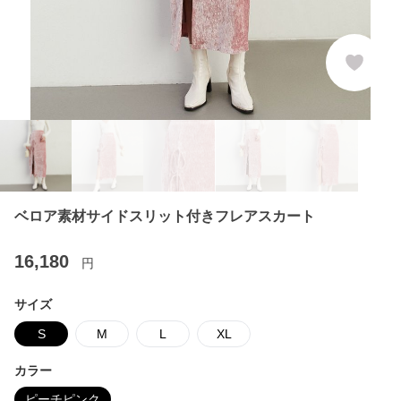
ベロア素材サイドスリット付きフレアスカート
16,180
円
サイズ
S
M
L
XL
カラー
ピーチピンク