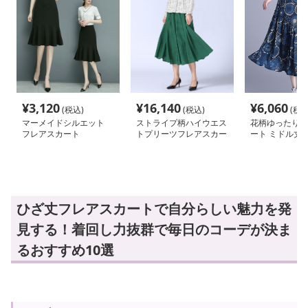
¥
3,120
¥
16,140
¥
6,060
(税込)
(税込)
(税込
マーメイドシルエット
ストライプ柄ハイウエス
花柄ゆったりフ
フレアスカート
トプリーツフレアスカー
ート ミドル丈
ト
ひざ丈フレアスカートで自分らしい魅力を発
見する！着回し力抜群で毎日のコーデが決ま
るおすすめ10選