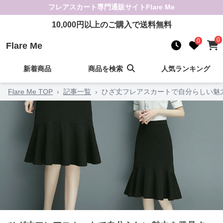
フレアスカート
専門通販サイト
Flare Me
10,000
円以上のご購入で送料無料
0
0
Flare Me
新着商品
商品を検索
人気ランキング
Flare Me TOP
›
記事一覧
›
ひざ丈フレアスカートで自分らしい魅