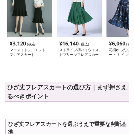
¥
3,120
¥
16,140
¥
6,060
(税込)
(税込)
(税込
マーメイドシルエット
ストライプ柄ハイウエス
花柄ゆったりフ
フレアスカート
トプリーツフレアスカー
ート ミドル丈
ト
ひざ丈フレアスカートの選び方｜まず押さえ
るべきポイント
ひざ丈フレアスカートを選ぶうえで重要な判断基
準